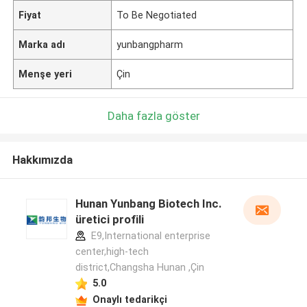
Fiyat
To Be Negotiated
Marka adı
yunbangpharm
Menşe yeri
Çin
Daha fazla göster
Hakkımızda
Hunan Yunbang Biotech Inc.
üretici profili
E9,International enterprise
center,high-tech
district,Changsha Hunan ,Çin
5.0
Onaylı tedarikçi