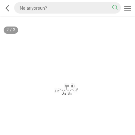
2
/
3