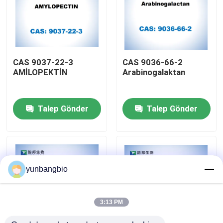
Fabrika turu
Kalite kontrol
CAS 9037-22-3
CAS 9036-66-2
AMİLOPEKTİN
Arabinogalaktan
Bize Ulaşın
Talep Gönder
Talep Gönder
Haberler
vakalar
yunbangbio
Biyolojik Tamponlar
3:13 PM
Biyokimyasal Reaktifler