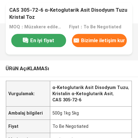
CAS 305-72-6 α-Ketoglutarik Asit Disodyum Tuzu
Kristal Toz
MOQ：Müzakere edilecek
Fiyat：To Be Negotiated
En iyi fiyat
Bizimle iletişim kur
ÜRüN AçıKLAMASı
α-Ketoglutarik Asit Disodyum Tuzu
,
Vurgulamak:
Kristalin α-Ketoglutarik Asit
,
CAS 305-72-6
Ambalaj bilgileri
500g 1kg 5kg
Fiyat
To Be Negotiated