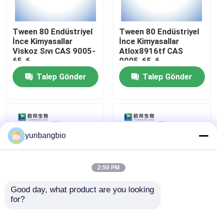
Fabrika turu
Tween 80 Endüstriyel
Tween 80 Endüstriyel
İnce Kimyasallar
İnce Kimyasallar
Viskoz Sıvı CAS 9005-
Atlox8916tf CAS
Kalite kontrol
65-6
9005-65-6
Talep Gönder
Talep Gönder
Bize Ulaşın
Haberler
yunbangbio
vakalar
2:50 PM
Biyolojik Tamponlar
Good day, what product are you looking 
for?
CAS 38304-91-5
CAS 16682-12-5 D-
laboratuvarlar için
Ornitin
Biyokimyasal Reaktifler