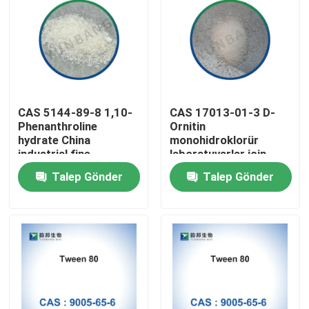
CAS 5144-89-8 1,10-
CAS 17013-01-3 D-
Phenanthroline
Ornitin
hydrate China
monohidroklorür
industrial fine
laboratuvarlar için
chemicals factory
biyokimyasal reagans
Talep Gönder
Talep Gönder
Ev
Ürün:% s
Hakkımızda