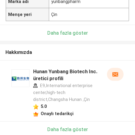
Marka adı
yunbangpharm
Menşe yeri
Çin
Daha fazla göster
Hakkımızda
Hunan Yunbang Biotech Inc.
üretici profili
E9,International enterprise
center,high-tech
district,Changsha Hunan ,Çin
5.0
Onaylı tedarikçi
Daha fazla göster