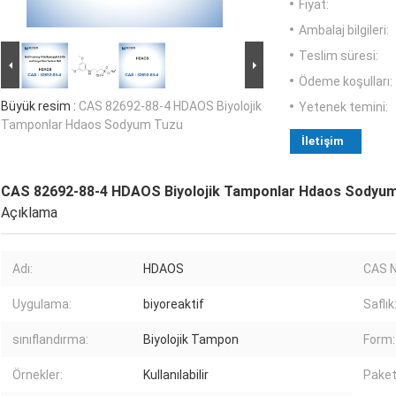
Fiyat:
Ambalaj bilgileri:
Teslim süresi:
Ödeme koşulları:
Büyük resim :
CAS 82692-88-4 HDAOS Biyolojik
Yetenek temini:
Tamponlar Hdaos Sodyum Tuzu
İletişim
CAS 82692-88-4 HDAOS Biyolojik Tamponlar Hdaos Sodyu
Açıklama
Adı:
HDAOS
CAS 
Uygulama:
biyoreaktif
Saflık
sınıflandırma:
Biyolojik Tampon
Form:
Örnekler:
Kullanılabilir
Paket