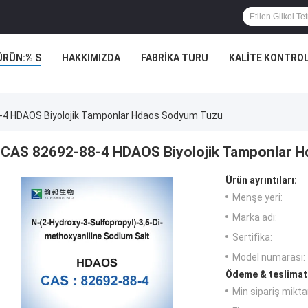
ÜRÜN:% S
HAKKIMIZDA
FABRIKA TURU
KALITE KONTRO
-4 HDAOS Biyolojik Tamponlar Hdaos Sodyum Tuzu
CAS 82692-88-4 HDAOS Biyolojik Tamponlar 
Ürün ayrıntıları:
Menşe yeri:
Marka adı:
Sertifika:
Model numarası:
Ödeme & teslimat 
Min sipariş miktar