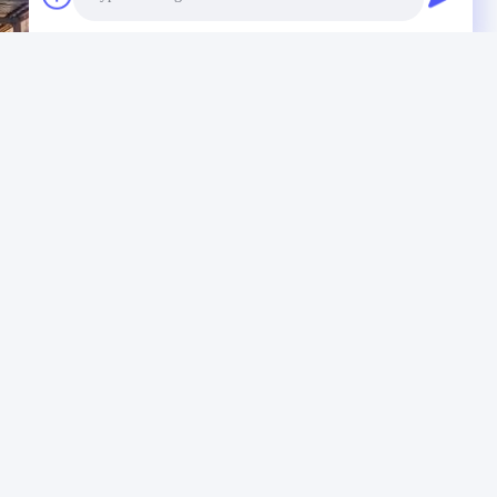
Photo
Video Call
Audio Call