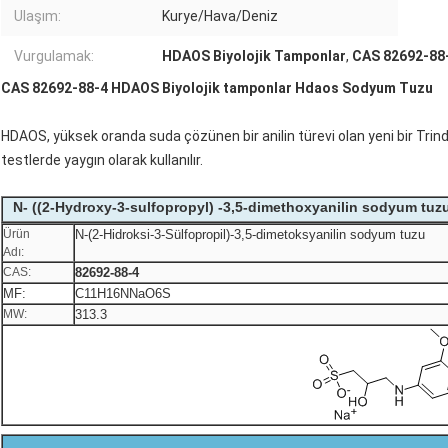
Ulaşım:
Kurye/Hava/Deniz
Vurgulamak:
HDAOS Biyolojik Tamponlar
,
CAS 82692-88-
CAS 82692-88-4 HDAOS Biyolojik tamponlar Hdaos Sodyum Tuzu
HDAOS, yüksek oranda suda çözünen bir anilin türevi olan yeni bir Trind
testlerde yaygın olarak kullanılır.
N- ((2-Hydroxy-3-sulfopropyl) -3,5-dimethoxyanilin sodyum tuzu
Ürün
N-(2-Hidroksi-3-Sülfopropil)-3,5-dimetoksyanilin sodyum tuzu
Adı:
CAS:
82692-88-4
MF:
C11H16NNaO6S
MW:
313.3