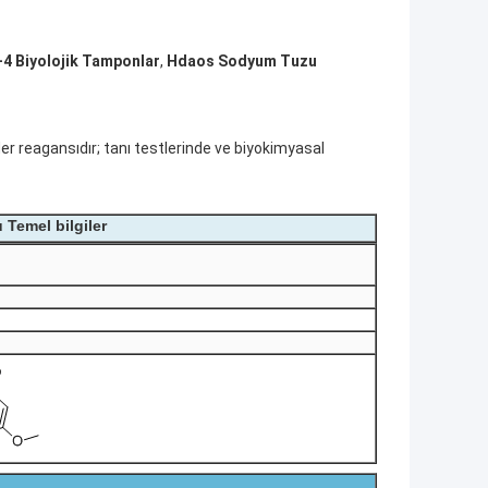
4 Biyolojik Tamponlar
,
Hdaos Sodyum Tuzu
er reagansıdır; tanı testlerinde ve biyokimyasal
 Temel bilgiler