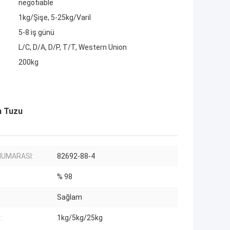
negotiable
1kg/Şişe, 5-25kg/Varil
5-8 iş günü
L/C, D/A, D/P, T/T, Western Union
200kg
m Tuzu
NUMARASI:
82692-88-4
:
% 98
Sağlam
:
1kg/5kg/25kg