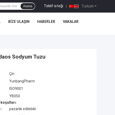
Teklif isteği
|
Turkish
Arama
L
BIZE ULAŞIN
HABERLER
VAKALAR
Hdaos Sodyum Tuzu
Çin
YunbangPharm
ISO9001
YB050
koşulları:
ı:
pazarlık edilebilir