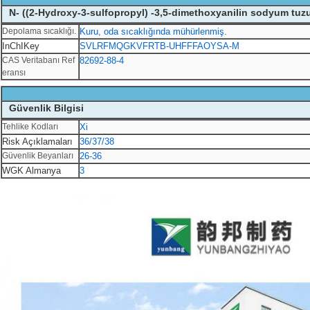
N- ((2-Hydroxy-3-sulfopropyl) -3,5-dimethoxyanilin sodyum tuzu
Depolama sıcaklığı.
Kuru, oda sıcaklığında mühürlenmiş.
InChIKey
SVLRFMQGKVFRTB-UHFFFAOYSA-M
CAS Veritabanı Ref
82692-88-4
eransı
Güvenlik Bilgisi
Tehlike Kodları
Xi
Risk Açıklamaları
36/37/38
Güvenlik Beyanları
26-36
WGK Almanya
3