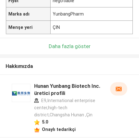
Fiyat
negotiable
Marka adı
YunbangPharm
Menşe yeri
ÇIN
Daha fazla göster
Hakkımızda
Hunan Yunbang Biotech Inc.
üretici profili
E9,International enterprise
center,high-tech
district,Changsha Hunan ,Çin
5.0
Onaylı tedarikçi