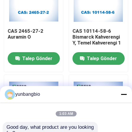
Fabrika turu
CAS 2465-27-2
CAS 10114-58-6
Kalite kontrol
Auramin O
Bismarck Kahverengi
Y, Temel Kahverengi 1
Bize Ulaşın
Talep Gönder
Talep Gönder
Haberler
vakalar
yunbangbio
Biyolojik Tamponlar
1:03 AM
Good day, what product are you looking 
Biyokimyasal Reaktifler