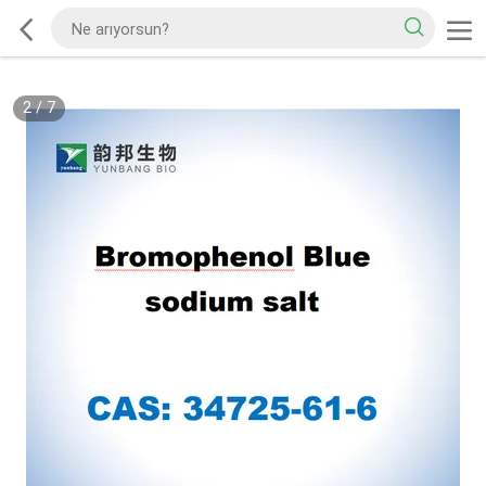
2
/
7